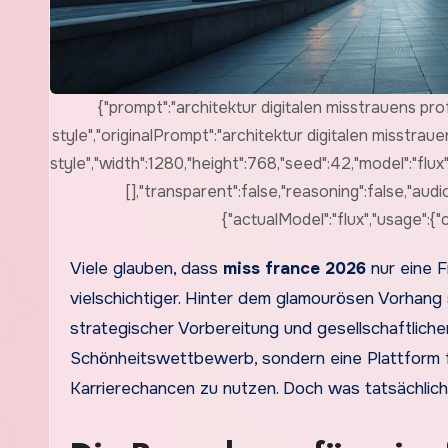
{"prompt":"architektur digitalen misstrauens prof
style","originalPrompt":"architektur digitalen misstraue
style","width":1280,"height":768,"seed":42,"model":"flu
[],"transparent":false,"reasoning":false,"aud
{"actualModel":"flux","usage":
Viele glauben, dass
miss france 2026
nur eine F
vielschichtiger. Hinter dem glamourösen Vorhang
strategischer Vorbereitung und gesellschaftliche
Schönheitswettbewerb, sondern eine Plattform fü
Karrierechancen zu nutzen. Doch was tatsächlich