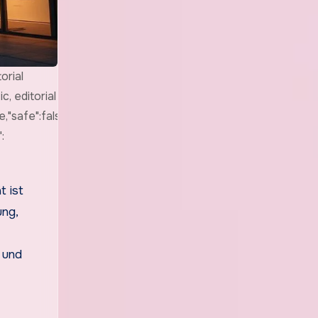
orial
c, editorial
,"safe":false,"quality":"medium","image":
:
t ist
ung,
 und