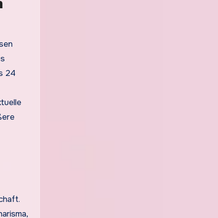
n
ssen
es
s 24
tuelle
ßere
chaft.
harisma,