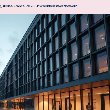
g
,
#Miss France 2026
,
#Schönheitswettbewerb