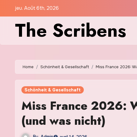
Skip
jeu. Août 6th, 2026
to
The Scribens
content
Home
Schönheit & Gesellschaft
Miss France 2026: Was
Schönheit & Gesellschaft
Miss France 2026: W
(und was nicht)
By
Admin
avril 14, 2026