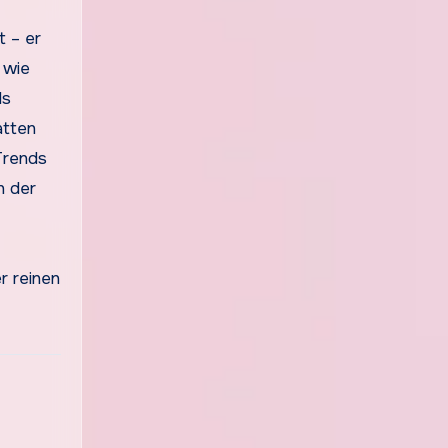
t – er
 wie
ls
atten
 Trends
n der
r reinen