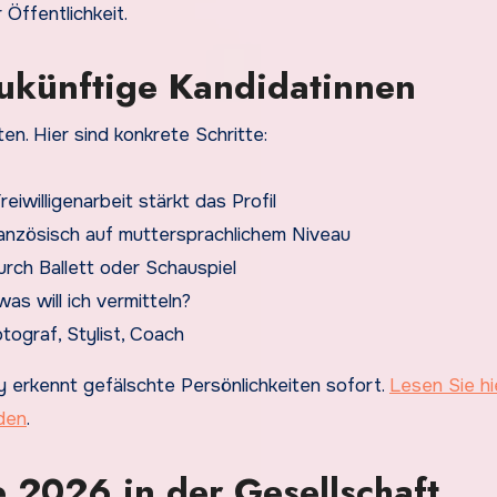
r Öffentlichkeit.
zukünftige Kandidatinnen
ten. Hier sind konkrete Schritte:
iwilligenarbeit stärkt das Profil
anzösisch auf muttersprachlichem Niveau
urch Ballett oder Schauspiel
was will ich vermitteln?
tograf, Stylist, Coach
ry erkennt gefälschte Persönlichkeiten sofort.
Lesen Sie hi
den
.
e 2026 in der Gesellschaft