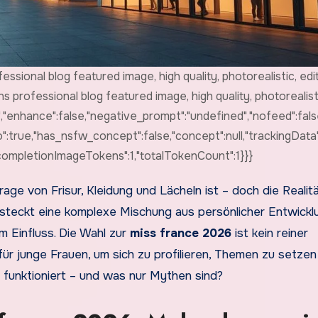
essional blog featured image, high quality, photorealistic, edit
ns professional blog featured image, high quality, photorealisti
x","enhance":false,"negative_prompt":"undefined","nofeed":false
io":true,"has_nsfw_concept":false,"concept":null,"trackingData"
{"completionImageTokens":1,"totalTokenCount":1}}}
rage von Frisur, Kleidung und Lächeln ist – doch die Realitä
 steckt eine komplexe Mischung aus persönlicher Entwickl
m Einfluss. Die Wahl zur
miss france 2026
ist kein reiner
r junge Frauen, um sich zu profilieren, Themen zu setzen
 funktioniert – und was nur Mythen sind?