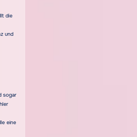
lt die
nz und
d sogar
hler
le eine